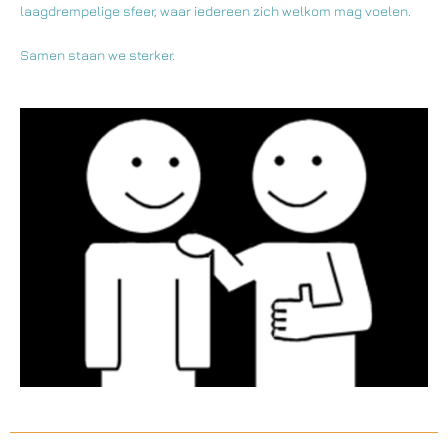
laagdrempelige sfeer, waar iedereen zich welkom mag voelen.
Samen staan we sterker.