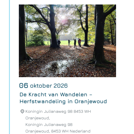
06
oktober
2026
De Kracht van Wandelen –
Herfstwandeling in Oranjewoud
Koningin Julianaweg 98 8453 WH
Oranjewoud,
Koningin Julianaweg 98
Oranjewoud
,
8453 WH
Nederland