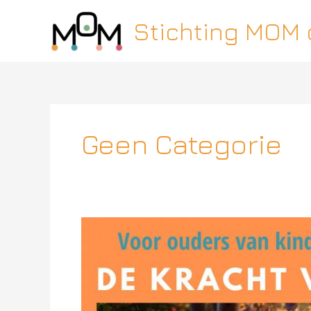
Ga
Stichting MOM
naar
de
inhoud
Geen Categorie
Wandel
jij
mee
in
2020?