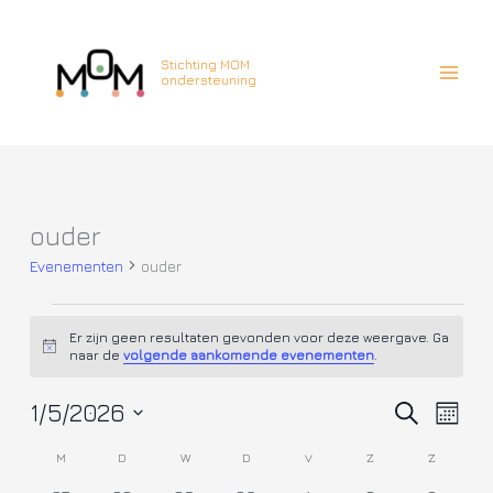
Ga
naar
de
Stichting MOM
ondersteuning
inhoud
MAANDAG
DINSDAG
WOENSDAG
DONDERDAG
VRIJDAG
ZATERDAG
ZONDAG
ouder
Evenementen
Evenementen
ouder
Er zijn geen resultaten gevonden voor deze weergave. Ga
Bericht
naar de
volgende aankomende evenementen
.
1/5/2026
Evenementen
Evene
Zoeken
Maand
Zoeken
weerg
Selecteer
en
naviga
M
D
W
D
V
Z
Z
Kalender
een
weergeven
van
datum.