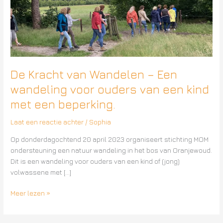
wandeling
voor
ouders
van
een
kind
met
De Kracht van Wandelen – Een
een
wandeling voor ouders van een kind
beperking.
met een beperking.
Laat een reactie achter
/
Sophia
Op donderdagochtend 20 april 2023 organiseert stichting MOM
ondersteuning een natuur wandeling in het bos van Oranjewoud.
Dit is een wandeling voor ouders van een kind of (jong)
volwassene met […]
Meer lezen »