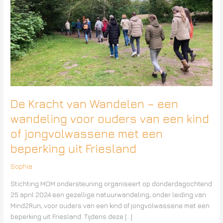
wandeling
voor
ouders
van
een
kind
of
jongvolwassene
met
De Kracht van Wandelen – een
een
beperking
wandeling voor ouders van een kind
uit
of jongvolwassene met een
Friesland
beperking uit Friesland
Sophia
Stichting MOM ondersteuning organiseert op donderdagochtend
25 april 2024 een gezellige natuurwandeling, onder leiding van
Mind2Run, voor ouders van een kind of jongvolwassene met een
beperking uit Friesland. Tijdens deze […]