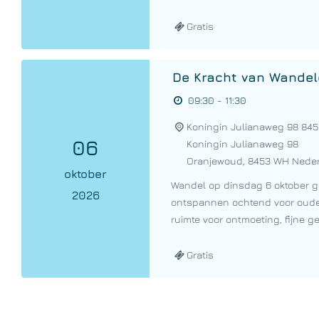
Gratis
De Kracht van Wandel
09:30 - 11:30
Koningin Julianaweg 98 84
06
Koningin Julianaweg 98
Oranjewoud
,
8453 WH
Nede
oktober
Wandel op dinsdag 6 oktober g
2026
ontspannen ochtend voor ouder
ruimte voor ontmoeting, fijne ge
Gratis