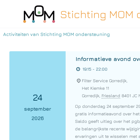
Ga
Stichting MOM 
naar
de
inhoud
Activiteiten van Stichting MOM ondersteuning
Informatieve avond o
19:15 - 22:00
Filter Service Gorredijk,
Het Kiemke 11
24
Gorredijk
,
Friesland
8401 JC
Op donderdag 24 september 202
september
gratis informatieavond over he
2026
Saldo geeft uitleg over het pg
de belangrijkste recente wijzig
ervaringen uit te wisselen met