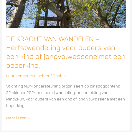
voor
ouders
van
een
kind
of
DE KRACHT VAN WANDELEN –
jongvolwassene
Herfstwandeling voor ouders van
met
een kind of jongvolwassene met een
een
beperking.
beperking.
Laat een reactie achter
/
Sophia
Stichting MOM ondersteuning organiseert op dinsdagochtend
22 oktober 2024 een herfstwandeling, onder leiding van
Mind2Run, voor ouders van een kind of jong volwassene met een
beperking.
Meer lezen »