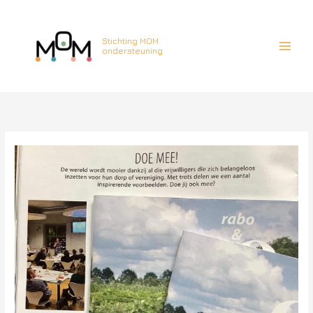
Ga
naar
de
Stichting MOM
ondersteuning
inhoud