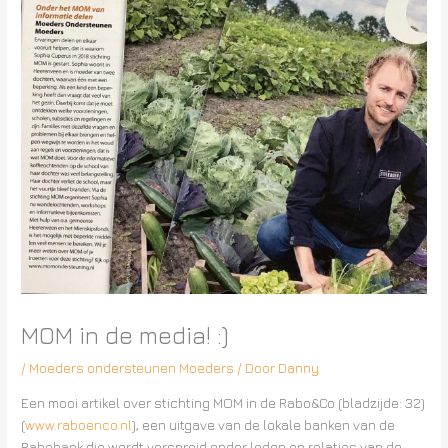
MOM in de media! :)
/
Moeders ondersteunen Moeders
/ Door
Danny
Een mooi artikel over stichting MOM in de Rabo&Co (bladzijde: 32)
(
www.raboenco.nl
), een uitgave van de lokale banken van de
Rabobank die wordt verspreid onder leden en relaties van de