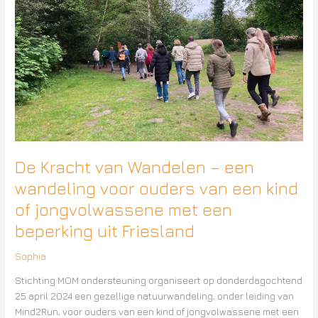
een
wandeling
voor
ouders
van
een
kind
of
jongvolwassene
met
De Kracht van Wandelen – een
een
beperking
wandeling voor ouders van een kind
uit
of jongvolwassene met een
Friesland
beperking uit Friesland
Sophia
Stichting MOM ondersteuning organiseert op donderdagochtend
25 april 2024 een gezellige natuurwandeling, onder leiding van
Mind2Run, voor ouders van een kind of jongvolwassene met een