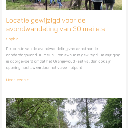
30
mei
a.s.
Locatie gewijzigd voor de
avondwandeling van 30 mei a.s.
Sophia
De locatie van de avondwandeling van aanstaande
donderdagavond 30 mei in Oranjewoud is gewijzigd. De wijziging
is doorgevoerd omdat het Oranjewoud Festival dan ook zijn
opening heeft, waardoor het verzamelpunt
Meer lezen »
De
Kracht
van
Wandelen
–