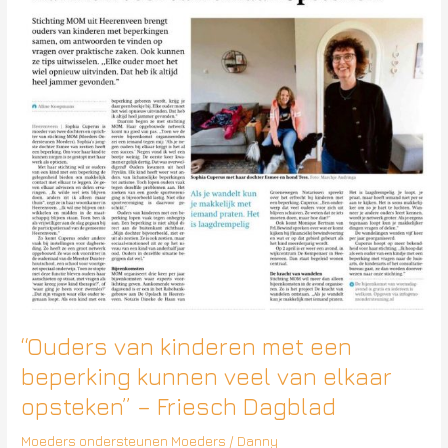
een
beperking
kunnen
veel
van
elkaar
opsteken”
–
Friesch
Dagblad
“Ouders van kinderen met een
beperking kunnen veel van elkaar
opsteken” – Friesch Dagblad
Moeders ondersteunen Moeders
/
Danny