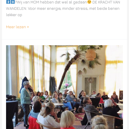
?Wij van MOM hebben dat wel al gedaan
DE KRACHT VAN
WANDELEN. Voor meer energie, minder stress, met beide benen
lekker op
Meer lezen »
Dec.
2019
/
IMF-
subsidie