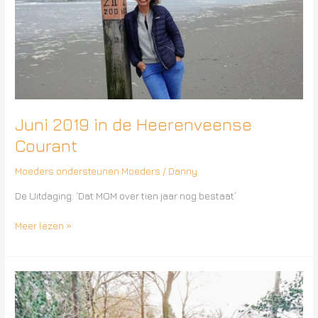
de
Heerenveense
Courant
Juni 2019 in de Heerenveense
Courant
Moeders ondersteunen Moeders
/
Danny
De Uitdaging: ‘Dat MOM over tien jaar nog bestaat’
Meer lezen »
April
2019
in