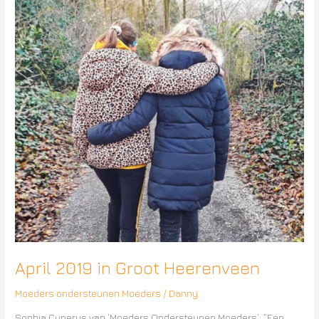
Groot
Heerenveen
April 2019 in Groot Heerenveen
Moeders ondersteunen Moeders
/
Danny
Sophia Cuperus van ‘Moeders Ondersteunen Moeders’: “Een