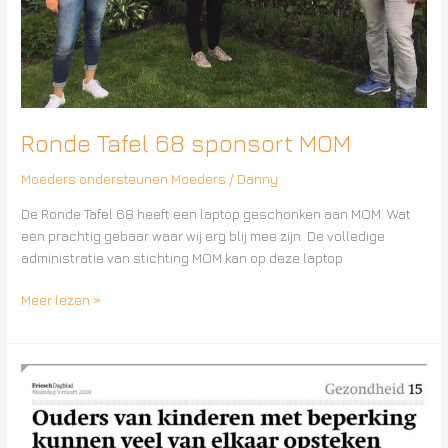
Ronde Tafel 68 sponsort MOM
Moeders ondersteunen Moeders
/
Danny
De Ronde Tafel 68 heeft een laptop geschonken aan MOM. Wat
een prachtig gebaar waar wij erg blij mee zijn De volledige
administratie van stichting MOM kan op deze laptop
Meer lezen »
“Ouders
van
kinderen
met