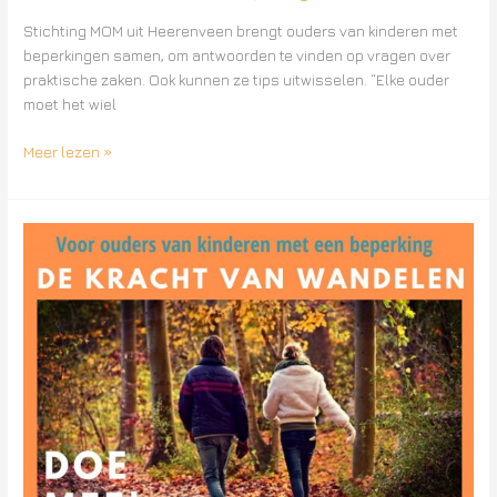
Stichting MOM uit Heerenveen brengt ouders van kinderen met
beperkingen samen, om antwoorden te vinden op vragen over
praktische zaken. Ook kunnen ze tips uitwisselen. “Elke ouder
moet het wiel
Meer lezen »
Wandel
jij
mee
in
2020?