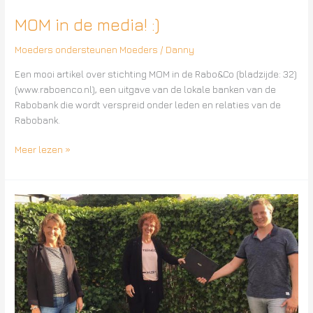
MOM in de media! :)
Moeders ondersteunen Moeders
/
Danny
Een mooi artikel over stichting MOM in de Rabo&Co (bladzijde: 32)
(www.raboenco.nl), een uitgave van de lokale banken van de
Rabobank die wordt verspreid onder leden en relaties van de
Rabobank.
Meer lezen »
Ronde
Tafel
68
sponsort
MOM