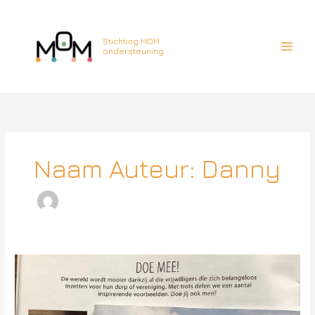
Ga
naar
de
Stichting MOM
ondersteuning
inhoud
Naam Auteur: Danny
MOM
in
de
media!